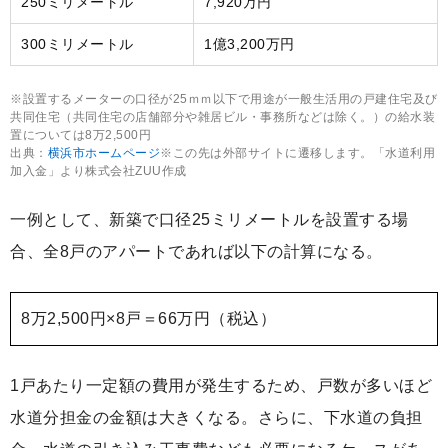
250ミリメートル
7,920万円
300ミリメートル
1億3,200万円
※設置するメーターの口径が25ｍｍ以下で用途が一般生活用の戸建住宅及び
共同住宅（共同住宅の店舗部分や雑居ビル・事務所などは除く。）の給水装
置については8万2,500円
出典：
横浜市ホームページ
※この先は外部サイトに遷移します。「水道利用
加入金」より株式会社ZUU作成
一例として、新築で口径25ミリメートルを設置する場
合、全8戸のアパートであれば以下の計算になる。
8万2,500円×8戸＝66万円（税込）
1戸あたり一定額の費用が発生するため、戸数が多いほど
水道分担金の金額は大きくなる。さらに、下水道の負担