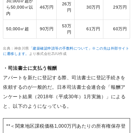
30,000㎡超か
26万
ら50,000㎡以
46万円
30万円
29万円
円
内
53万
50,000㎡超
90万円
61万円
60万円
円
出典：神奈川県
「建築確認申請等の手数料について」※この先は外部サイト
に遷移します。
より株式会社ZUU作成
・司法書士に支払う報酬
アパートを新たに登記する際、司法書士に登記手続きを
依頼するのが一般的だ。日本司法書士会連合会「報酬ア
ンケート結果（2018年（平成30年）1月実施）」による
と、以下のようになっている。
**＜関東地区課税価格1,000万円あたりの所有権保存登