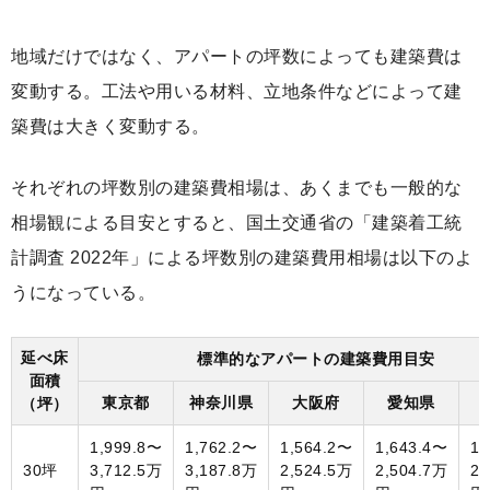
地域だけではなく、アパートの坪数によっても建築費は
変動する。工法や用いる材料、立地条件などによって建
築費は大きく変動する。
それぞれの坪数別の建築費相場は、あくまでも一般的な
相場観による目安とすると、国土交通省の「建築着工統
計調査 2022年」による坪数別の建築費用相場は以下のよ
うになっている。
延べ床
標準的なアパートの建築費用目安
面積
東京都
神奈川県
大阪府
愛知県
（坪）
1,999.8〜
1,762.2〜
1,564.2〜
1,643.4〜
1,
30坪
3,712.5万
3,187.8万
2,524.5万
2,504.7万
2,