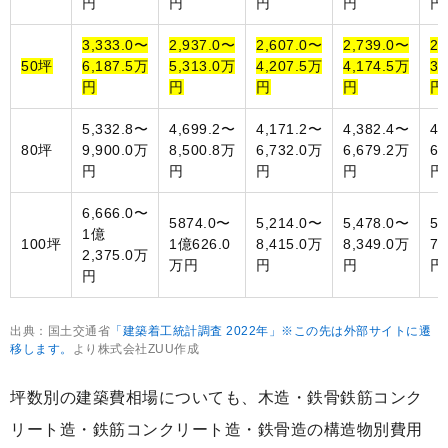
円
円
円
円
円
3,333.0〜
2,937.0〜
2,607.0〜
2,739.0〜
2,
50坪
6,187.5万
5,313.0万
4,207.5万
4,174.5万
3,
円
円
円
円
円
5,332.8〜
4,699.2〜
4,171.2〜
4,382.4〜
4,
80坪
9,900.0万
8,500.8万
6,732.0万
6,679.2万
6,
円
円
円
円
円
6,666.0〜
5874.0〜
5,214.0〜
5,478.0〜
5,
1億
100坪
1億626.0
8,415.0万
8,349.0万
7,
2,375.0万
万円
円
円
円
円
出典：国土交通省
「建築着工統計調査 2022年」※この先は外部サイトに遷
移します。
より株式会社ZUU作成
坪数別の建築費相場についても、木造・鉄骨鉄筋コンク
リート造・鉄筋コンクリート造・鉄骨造の構造物別費用