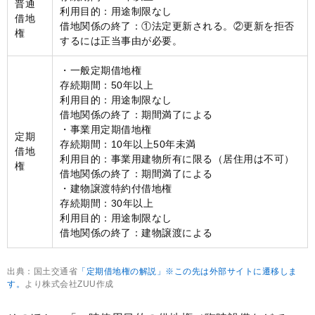
普通
利用目的：用途制限なし
借地
借地関係の終了：①法定更新される。②更新を拒否
権
するには正当事由が必要。
・一般定期借地権
存続期間：50年以上
利用目的：用途制限なし
借地関係の終了：期間満了による
・事業用定期借地権
定期
存続期間：10年以上50年未満
借地
利用目的：事業用建物所有に限る（居住用は不可）
権
借地関係の終了：期間満了による
・建物譲渡特約付借地権
存続期間：30年以上
利用目的：用途制限なし
借地関係の終了：建物譲渡による
出典：国土交通省
「定期借地権の解説」※この先は外部サイトに遷移しま
す。
より株式会社ZUU作成