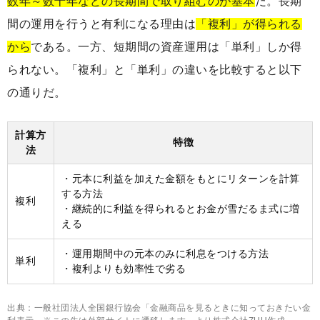
数年～数十年などの長期間で取り組むのが基本
だ。長期
間の運用を行うと有利になる理由は
「複利」が得られる
から
である。一方、短期間の資産運用は「単利」しか得
られない。「複利」と「単利」の違いを比較すると以下
の通りだ。
計算方
特徴
法
・元本に利益を加えた金額をもとにリターンを計算
する方法
複利
・継続的に利益を得られるとお金が雪だるま式に増
える
・運用期間中の元本のみに利息をつける方法
単利
・複利よりも効率性で劣る
出典：一般社団法人全国銀行協会「金融商品を見るときに知っておきたい金