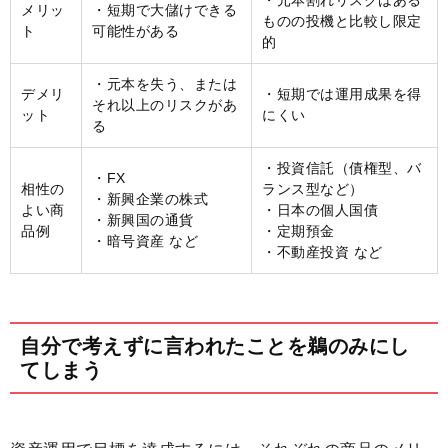
・元本割れリスクはある
メリッ
・短期で大儲けできる
ものの投機と比較し限定
ト
可能性がある
的
・元本を失う、または
デメリ
・短期では運用成果を得
それ以上のリスクがあ
ット
にくい
る
・投資信託（債権型、バ
・FX
相性の
ランス型など）
・新興企業の株式
よい商
・日本の個人国債
・新興国の通貨
品例
・定期預金
・暗号資産 など
・不動産投資 など
自分で考えずに言われたことを鵜のみにし
てしまう