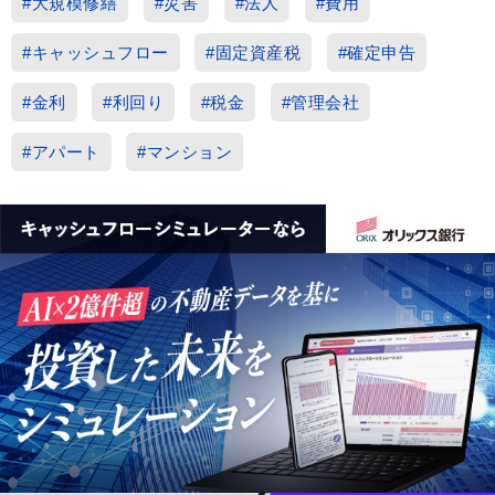
#大規模修繕
#災害
#法人
#費用
#キャッシュフロー
#固定資産税
#確定申告
#金利
#利回り
#税金
#管理会社
#アパート
#マンション