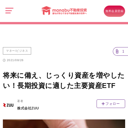
manabu
不
マネー/ビジネス
動
無料会員登録
産
将来に備え、じっくり資産を増やしたい！長期投資に適した主要資産ETF
投
資
マネー/ビジネス
1
2021/08/26
将来に備え、じっくり資産を増やした
い！長期投資に適した主要資産ETF
著者
フォロー
株式会社ZUU