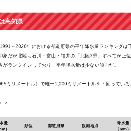
は高知県
1991～2020年における都道府県の平年降水量ランキングは
印象だが北陸も石川・富山・福井の「北陸3県」すべてが上
みがランクインしており、平年降水量は少ない傾向だ。
65ミリメートル）で唯一1,000ミリメートルを下回っている
）＞
水量
降水量
順位
都道府県
観測地点
mm）
（mm）