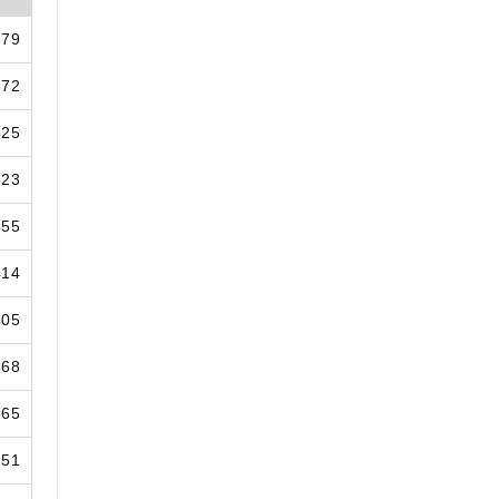
579
572
525
523
455
414
405
368
365
351