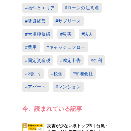
#物件とエリア
#ローンの注意点
#賃貸経営
#サブリース
#大規模修繕
#災害
#法人
#費用
#キャッシュフロー
#固定資産税
#確定申告
#金利
#利回り
#税金
#管理会社
#アパート
#マンション
今、読まれている記事
災害が少ない県トップ5｜台風・
1