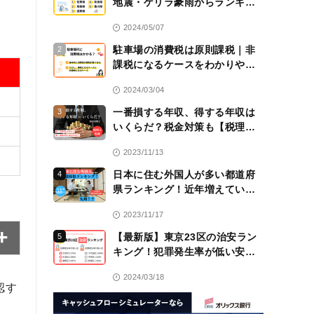
地震・ゲリラ豪雨からランキン
グ！
2024/05/07
駐車場の消費税は原則課税｜非
2
課税になるケースをわかりやす
く解説！【税理士監修】
2024/03/04
一番損する年収、得する年収は
3
いくらだ？税金対策も【税理士
監修】
2023/11/13
日本に住む外国人が多い都道府
4
県ランキング！近年増えている
のは九州！？
2023/11/17
【最新版】東京23区の治安ラン
5
キング！犯罪発生率が低い安全
な区は？
2024/03/18
認す