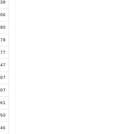
338
306
280
278
277
247
207
207
161
150
146