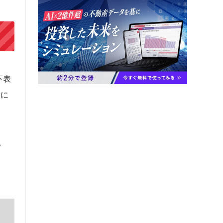
下表
位に
。