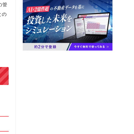
の管
との
。