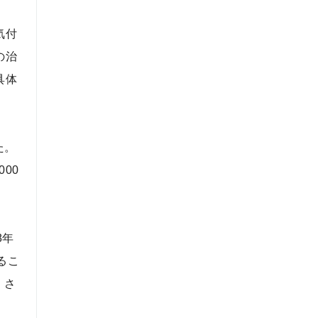
気付
の治
具体
た。
00
8年
るこ
。さ