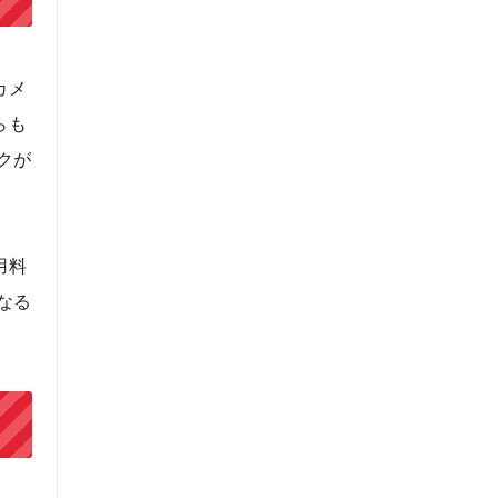
カメ
らも
クが
用料
なる