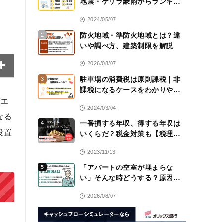
地震・ゲリラ豪雨からランキン
グ！
2024/05/07
防火地域・準防火地域とは？違
2
いや調べ方、建築制限を解説
2026/08/07
駐車場の消費税は原則課税｜非
3
課税になるケースをわかりやす
く解説！【税理士監修】
該エ
2024/03/04
なる
一番損する年収、得する年収は
4
設置
いくらだ？税金対策も【税理士
監修】
2023/11/13
「アパートの空室が埋まらな
5
い」そんな時どうする？原因と
対策を解説
2026/08/07