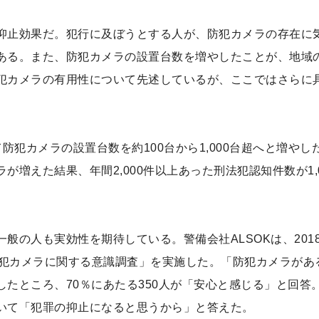
抑止効果だ。犯行に及ぼうとする人が、防犯カメラの存在に
ある。また、防犯カメラの設置台数を増やしたことが、地域
犯カメラの有用性について先述しているが、ここではさらに
て防犯カメラの設置台数を約100台から1,000台超へと増やし
増えた結果、年間2,000件以上あった刑法犯認知件数が1,0
般の人も実効性を期待している。警備会社ALSOKは、201
「防犯カメラに関する意識調査」を実施した。「防犯カメラがあ
たところ、70％にあたる350人が「安心と感じる」と回答
ついて「犯罪の抑止になると思うから」と答えた。