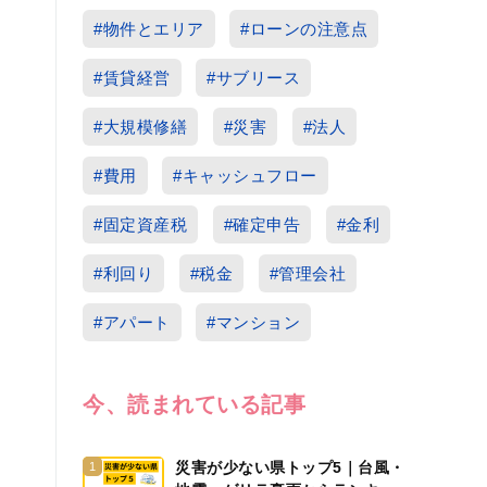
#物件とエリア
#ローンの注意点
#賃貸経営
#サブリース
#大規模修繕
#災害
#法人
#費用
#キャッシュフロー
#固定資産税
#確定申告
#金利
#利回り
#税金
#管理会社
#アパート
#マンション
今、読まれている記事
災害が少ない県トップ5｜台風・
1