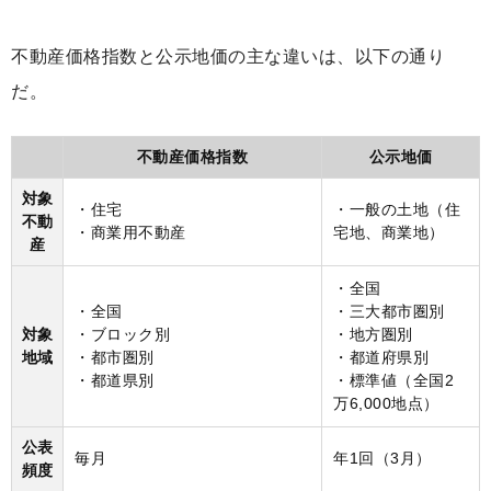
不動産価格指数と公示地価の主な違いは、以下の通り
だ。
不動産価格指数
公示地価
対象
・住宅
・一般の土地（住
不動
・商業用不動産
宅地、商業地）
産
・全国
・全国
・三大都市圏別
対象
・ブロック別
・地方圏別
地域
・都市圏別
・都道府県別
・都道県別
・標準値（全国2
万6,000地点）
公表
毎月
年1回（3月）
頻度