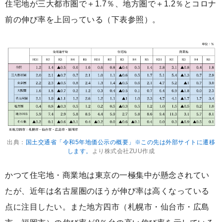
住宅地が三大都市圏で＋1.7％、地方圏で＋1.2％とコロナ
前の伸び率を上回っている（下表参照）。
出典：
国土交通省「令和5年地価公示の概要」※この先は外部サイトに遷移
します。
より株式会社ZUU作成
かつて住宅地・商業地は東京の一極集中が懸念されてい
たが、近年は名古屋圏のほうが伸び率は高くなっている
点に注目したい。また地方四市（札幌市・仙台市・広島