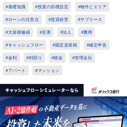
#基礎知識
#投資の目標設定
#物件とエリア
#ローンの注意点
#賃貸経営
#サブリース
#大規模修繕
#災害
#法人
#費用
#キャッシュフロー
#固定資産税
#確定申告
#金利
#利回り
#税金
#管理会社
#アパート
#マンション