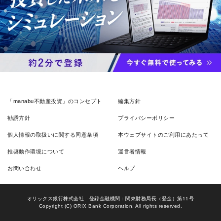
「manabu不動産投資」のコンセプト
編集方針
勧誘方針
プライバシーポリシー
個人情報の取扱いに関する同意条項
本ウェブサイトのご利用にあたって
推奨動作環境について
運営者情報
お問い合わせ
ヘルプ
オリックス銀行株式会社 登録金融機関：関東財務局長（登金）第11号
Copyright (C) ORIX Bank Corporation. All rights reserved.