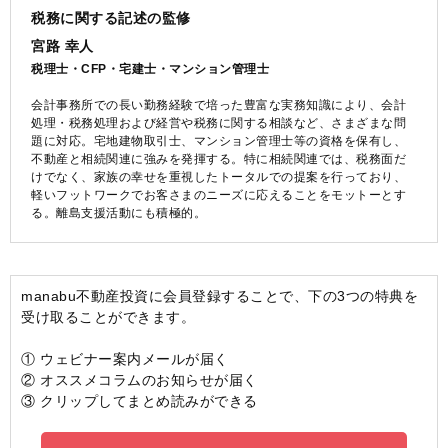
税務に関する記述の監修
宮路 幸人
税理士・CFP・宅建士・マンション管理士
会計事務所での長い勤務経験で培った豊富な実務知識により、会計
処理・税務処理および経営や税務に関する相談など、さまざまな問
題に対応。宅地建物取引士、マンション管理士等の資格を保有し、
不動産と相続関連に強みを発揮する。特に相続関連では、税務面だ
けでなく、家族の幸せを重視したトータルでの提案を行っており、
軽いフットワークでお客さまのニーズに応えることをモットーとす
る。離島支援活動にも積極的。
manabu不動産投資に会員登録することで、下の3つの特典を
受け取ることができます。
① ウェビナー案内メールが届く
② オススメコラムのお知らせが届く
③ クリップしてまとめ読みができる