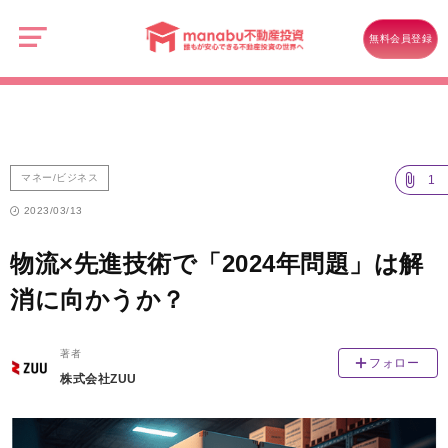
manabu
不
マネー/ビジネス
動
無料会員登録
産
物流×先進技術で「2024年問題」は解消に向かうか？
投
資
マネー/ビジネス
1
2023/03/13
物流×先進技術で「2024年問題」は解
消に向かうか？
著者
フォロー
株式会社ZUU