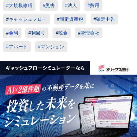
#大規模修繕
#災害
#法人
#費用
#キャッシュフロー
#固定資産税
#確定申告
#金利
#利回り
#税金
#管理会社
#アパート
#マンション