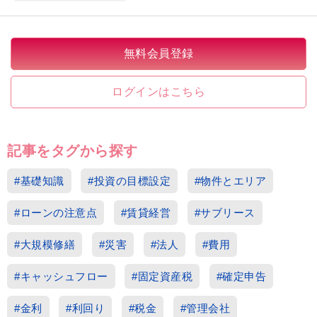
無料会員登録
ログインはこちら
記事をタグから探す
#基礎知識
#投資の目標設定
#物件とエリア
#ローンの注意点
#賃貸経営
#サブリース
#大規模修繕
#災害
#法人
#費用
#キャッシュフロー
#固定資産税
#確定申告
#金利
#利回り
#税金
#管理会社