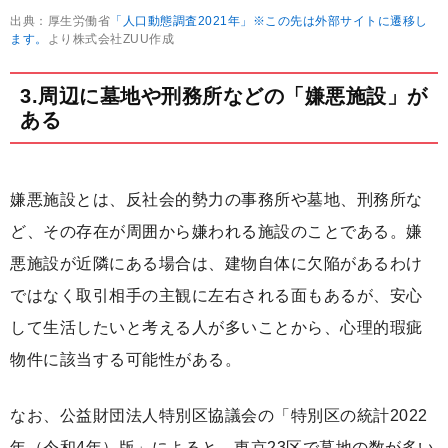
出典：厚生労働省
「人口動態調査2021年」※この先は外部サイトに遷移し
ます。
より株式会社ZUU作成
3.周辺に墓地や刑務所などの「嫌悪施設」が
ある
嫌悪施設とは、反社会的勢力の事務所や墓地、刑務所な
ど、その存在が周囲から嫌われる施設のことである。嫌
悪施設が近隣にある場合は、建物自体に欠陥があるわけ
ではなく取引相手の主観に左右される面もあるが、安心
して生活したいと考える人が多いことから、心理的瑕疵
物件に該当する可能性がある。
なお、公益財団法人特別区協議会の「特別区の統計2022
年（令和4年）版」によると、東京23区で墓地の数が多い