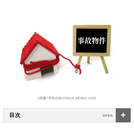
(画像=BBuilder/stock.adobe.com)
目次