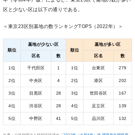
区と少ない区は以下の通りである。
＜東京23区別墓地の数ランキングTOP5（2022年）＞
墓地が少ない区
墓地が多い区
順位
順位
区名
数
区名
数
1位
千代田区
1
1位
台東区
279
2位
中央区
4
2位
港区
202
3位
目黒区
28
3位
世田谷区
167
4位
渋谷区
28
4位
足立区
139
5位
中野区
41
5位
品川区
132
出典：公益財団法人特別区協議会
「2022年（令和4年）版 環境衛生関係営