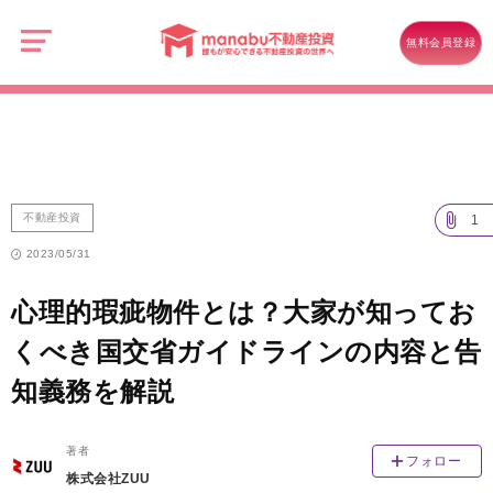
manabu
不
不動産投資
動
無料会員登録
産
心理的瑕疵物件とは？大家が知っておくべき国交省ガイドラインの内容
投
資
と告知義務を解説
不動産投資
1
2023/05/31
心理的瑕疵物件とは？大家が知ってお
くべき国交省ガイドラインの内容と告
知義務を解説
著者
フォロー
株式会社ZUU