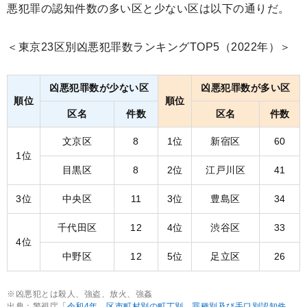
悪犯罪の認知件数の多い区と少ない区は以下の通りだ。
＜東京23区別凶悪犯罪数ランキングTOP5（2022年）＞
凶悪犯罪数が少ない区
凶悪犯罪数が多い区
順位
順位
区名
件数
区名
件数
文京区
8
1位
新宿区
60
1位
目黒区
8
2位
江戸川区
41
3位
中央区
11
3位
豊島区
34
千代田区
12
4位
渋谷区
33
4位
中野区
12
5位
足立区
26
※凶悪犯とは殺人、強盗、放火、強姦
出典：警視庁
「令和4年 区市町村別の町丁別、罪種別及び手口別認知件