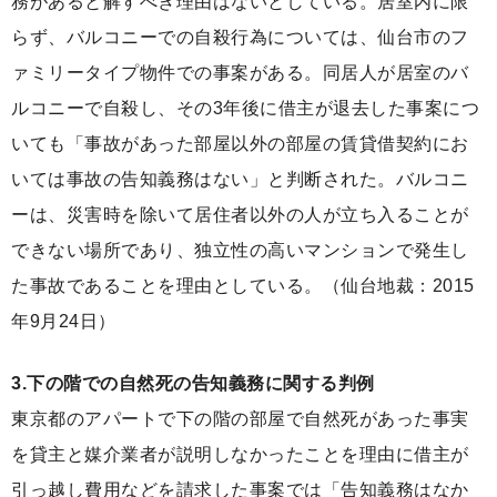
務があると解すべき理由はないとしている。居室内に限
らず、バルコニーでの自殺行為については、仙台市のフ
ァミリータイプ物件での事案がある。同居人が居室のバ
ルコニーで自殺し、その3年後に借主が退去した事案につ
いても「事故があった部屋以外の部屋の賃貸借契約にお
いては事故の告知義務はない」と判断された。バルコニ
ーは、災害時を除いて居住者以外の人が立ち入ることが
できない場所であり、独立性の高いマンションで発生し
た事故であることを理由としている。（仙台地裁：2015
年9月24日）
3.下の階での自然死の告知義務に関する判例
東京都のアパートで下の階の部屋で自然死があった事実
を貸主と媒介業者が説明しなかったことを理由に借主が
引っ越し費用などを請求した事案では「告知義務はなか