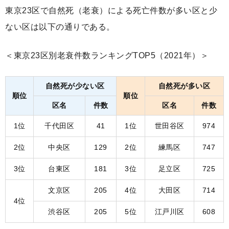
東京23区で自然死（老衰）による死亡件数が多い区と少
ない区は以下の通りである。
＜東京23区別老衰件数ランキングTOP5（2021年）＞
自然死が少ない区
自然死が多い区
順位
順位
区名
件数
区名
件数
1位
千代田区
41
1位
世田谷区
974
2位
中央区
129
2位
練馬区
747
3位
台東区
181
3位
足立区
725
文京区
205
4位
大田区
714
4位
渋谷区
205
5位
江戸川区
608