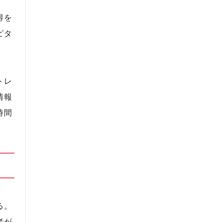
得を
ピタ
トレ
情報
時間
る。
者が