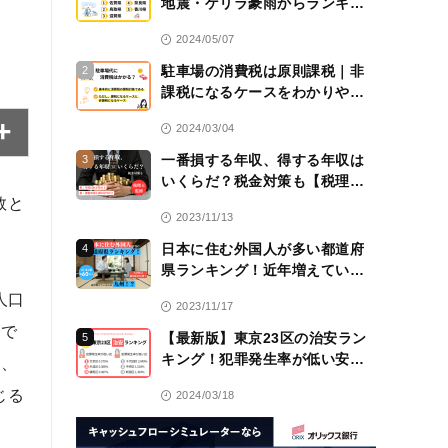
地震・ゲリラ豪雨からランキン
グ！
2024/05/07
駐車場の消費税は原則課税｜非
2
課税になるケースをわかりやす
く解説！【税理士監修】
2024/03/04
一番損する年収、得する年収は
3
いくらだ？税金対策も【税理士
監修】
数と
2023/11/13
日本に住む外国人が多い都道府
4
県ランキング！近年増えている
のは九州！？
人口
2023/11/17
間で
【最新版】東京23区の治安ラン
5
キング！犯罪発生率が低い安全
き、
な区は？
じる
2024/03/18