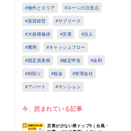
#物件とエリア
#ローンの注意点
#賃貸経営
#サブリース
#大規模修繕
#災害
#法人
#費用
#キャッシュフロー
#固定資産税
#確定申告
#金利
#利回り
#税金
#管理会社
#アパート
#マンション
今、読まれている記事
災害が少ない県トップ5｜台風・
1