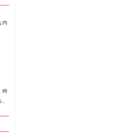
な内
、時
る。