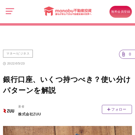
manabu
不
マネー/ビジネス
動
無料会員登録
産
銀行口座、いくつ持つべき？使い分けパターンを解説
投
資
マネー/ビジネス
0
2022/05/23
銀行口座、いくつ持つべき？使い分け
パターンを解説
著者
フォロー
株式会社ZUU