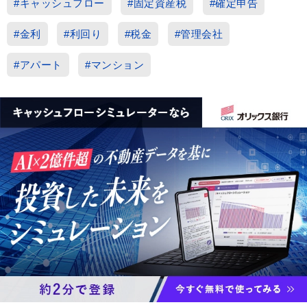
#キャッシュフロー
#固定資産税
#確定申告
#金利
#利回り
#税金
#管理会社
#アパート
#マンション