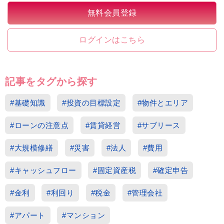
無料会員登録
ログインはこちら
記事をタグから探す
#基礎知識
#投資の目標設定
#物件とエリア
#ローンの注意点
#賃貸経営
#サブリース
#大規模修繕
#災害
#法人
#費用
#キャッシュフロー
#固定資産税
#確定申告
#金利
#利回り
#税金
#管理会社
#アパート
#マンション