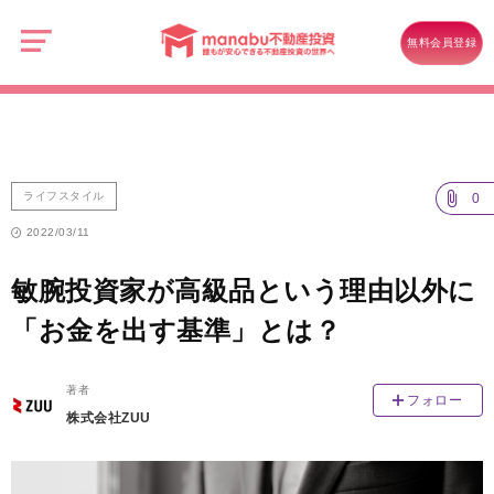
manabu
不
ライフスタイル
動
無料会員登録
産
敏腕投資家が高級品という理由以外に「お金を出す基準」とは？
投
資
ライフスタイル
0
2022/03/11
敏腕投資家が高級品という理由以外に
「お金を出す基準」とは？
著者
フォロー
株式会社ZUU