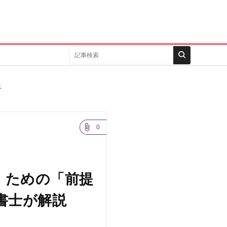
説
0
 ための「前提
書士が解説